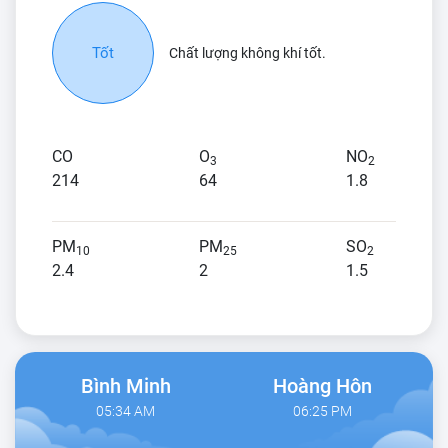
Tốt
Chất lượng không khí tốt.
CO
O
NO
3
2
214
64
1.8
PM
PM
SO
10
25
2
2.4
2
1.5
Bình Minh
Hoàng Hôn
05:34 AM
06:25 PM