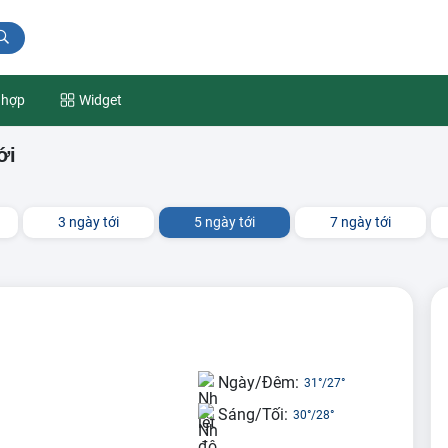
 hợp
Widget
ới
3 ngày tới
5 ngày tới
7 ngày tới
Ngày/Đêm:
31°
/
27°
Sáng/Tối:
30°
/
28°