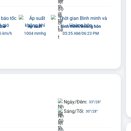
Gió
Áp suất
Bình minh/Hoàng hôn
6 km/h
1004 mmhg
05:35 AM/06:23 PM
Ngày/Đêm:
33°
/
28°
Sáng/Tối:
30°
/
28°