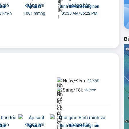
Gió
Áp suất
Bình minh/Hoàng hôn
8 km/h
1001 mmhg
05:36 AM/06:22 PM
Bả
Ngày/Đêm:
32°
/
28°
Sáng/Tối:
29°
/
29°
Gió
Áp suất
Bình minh/Hoàng hôn