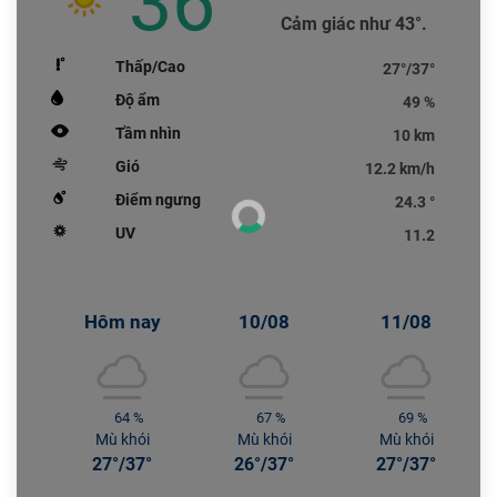
36 °
Cảm giác như 43°.
Thấp/Cao
27°/37°
Độ ẩm
49 %
Tầm nhìn
10 km
Gió
12.2 km/h
Điểm ngưng
24.3 °
UV
11.2
Hôm nay
10/08
11/08
64 %
67 %
69 %
Mù khói
Mù khói
Mù khói
27°/37°
26°/37°
27°/37°