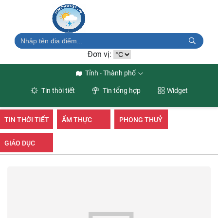
Đơn vị:
Tỉnh - Thành phố
Tin thời tiết
Tin tổng hợp
Widget
TIN THỜI TIẾT
ẨM THỰC
PHONG THUỶ
GIÁO DỤC