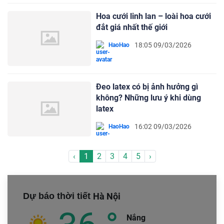
Hoa cưới linh lan – loài hoa cưới
đắt giá nhất thế giới
18:05 09/03/2026
HaoHao
Đeo latex có bị ảnh hưởng gì
không? Những lưu ý khi dùng
latex
16:02 09/03/2026
HaoHao
‹
1
2
3
4
5
›
Dự báo thời tiết
Hà Nội
Nắng