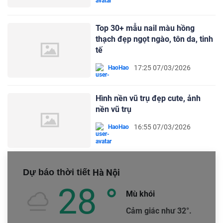
Top 30+ mẫu nail màu hồng
thạch đẹp ngọt ngào, tôn da, tinh
tế
17:25 07/03/2026
HaoHao
Hình nền vũ trụ đẹp cute, ảnh
nền vũ trụ
16:55 07/03/2026
HaoHao
Dự báo thời tiết
Hà Nội
28 °
Mù khói
Cảm giác như 32°.