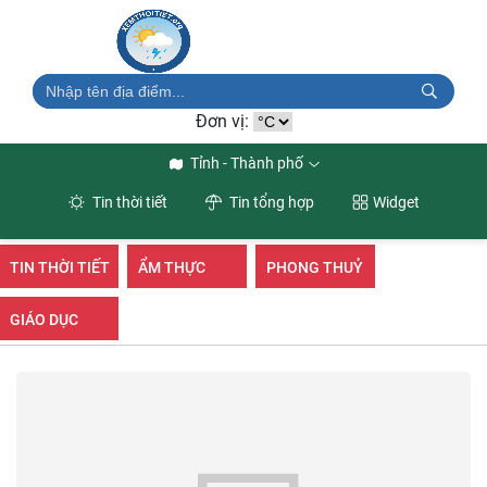
Đơn vị:
Tỉnh - Thành phố
Tin thời tiết
Tin tổng hợp
Widget
TIN THỜI TIẾT
ẨM THỰC
PHONG THUỶ
GIÁO DỤC