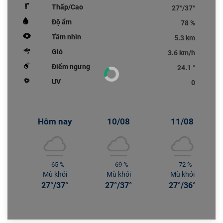
Thấp/Cao
27°/37°
Độ ẩm
78 %
Tầm nhìn
5.3 km
Gió
3.6 km/h
Điểm ngưng
24.1 °
UV
0
Hôm nay
10/08
11/08
65 %
69 %
72 %
Mù khói
Mù khói
Mù khói
27°/37°
27°/37°
27°/36°