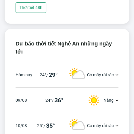
Thời tiết 48h
Dự báo thời tiết Nghệ An những ngày
tới
29°
Hôm nay
24°
Có mây rải rác
/
36°
09/08
24°
Nắng
/
35°
10/08
25°
Có mây rải rác
/