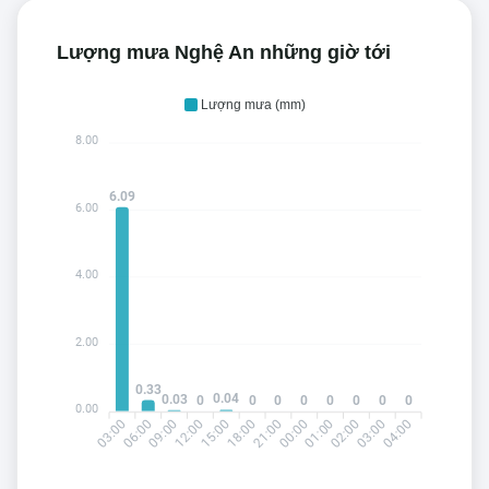
Lượng mưa Nghệ An những giờ tới
Lượng mưa (mm)
8.00
6.09
6.00
4.00
2.00
0.33
0.04
0.03
0
0
0
0
0
0
0
0
0.00
03:00
09:00
12:00
18:00
21:00
01:00
02:00
04:00
06:00
15:00
00:00
03:00