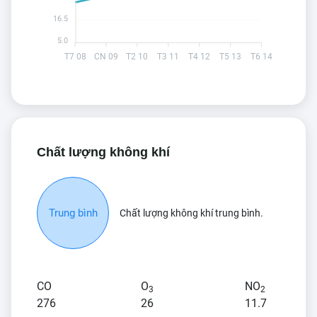
16.5
5.0
T7 08
CN 09
T2 10
T3 11
T4 12
T5 13
T6 14
Chất lượng không khí
Trung bình
Chất lượng không khí trung bình.
CO
O
NO
3
2
276
26
11.7