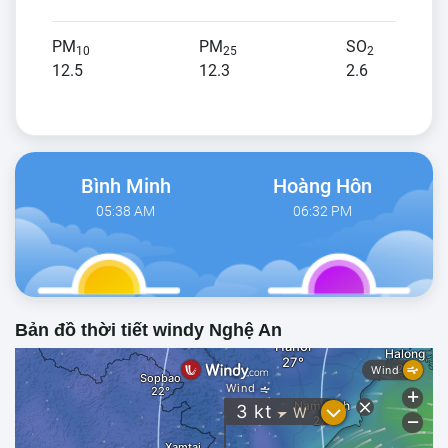
PM
PM
SO
10
25
2
12.5
12.3
2.6
Bình Minh
Hoàng Hôn
05:38 AM
06:32 PM
Bản đồ thời tiết windy Nghệ An