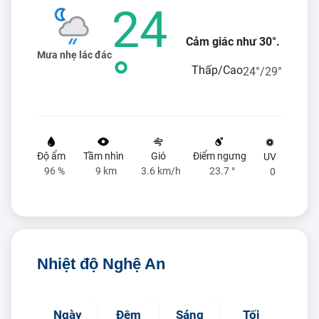
24
Cảm giác như 30°.
Mưa nhẹ lác đác
°
Thấp/Cao
24°/29°
Độ ẩm
Tầm nhìn
Gió
Điểm ngưng
UV
96 %
9 km
3.6 km/h
23.7 °
0
Nhiệt độ Nghệ An
Ngày
Đêm
Sáng
Tối