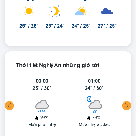
25°
/
28°
25°
/
24°
24°
/
25°
27°
/
25°
Thời tiết Nghệ An những giờ tới
00:00
01:00
25°
/
30°
24°
/
30°
59%
78%
ác
Mưa phùn nhẹ
Mưa nhẹ lác đác