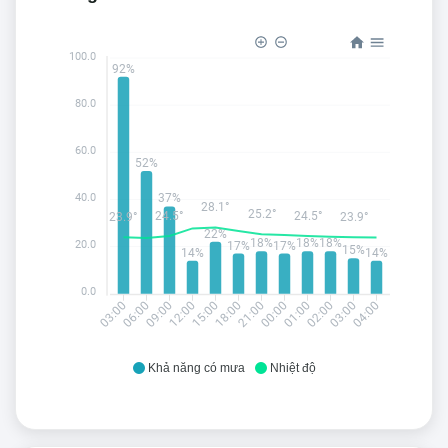
100.0
92%
80.0
60.0
52%
40.0
37%
28.1°
25.2°
24.5°
24.5°
23.9°
23.9°
22%
18%
18%
18%
20.0
17%
17%
15%
14%
14%
0.0
06:00
09:00
12:00
15:00
18:00
21:00
00:00
01:00
02:00
03:00
04:00
03:00
Khả năng có mưa
Nhiệt độ