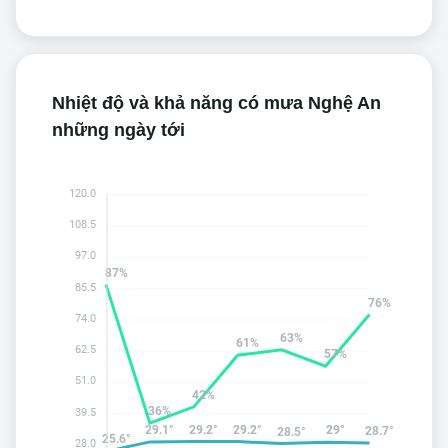
Nhiệt độ và khả năng có mưa Nghệ An
những ngày tới
120.0
108.5
97.0
87%
85.5
76%
74.0
63%
61%
62.5
57%
51.0
42%
36%
39.5
29.2°
29.2°
29.1°
29°
28.7°
28.5°
25.6°
28.0