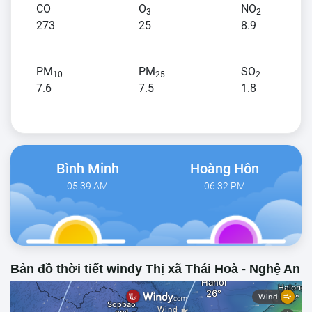
CO
O
NO
3
2
273
25
8.9
PM
PM
SO
10
25
2
7.6
7.5
1.8
Bình Minh
Hoàng Hôn
05:39 AM
06:32 PM
Bản đồ thời tiết windy Thị xã Thái Hoà - Nghệ An