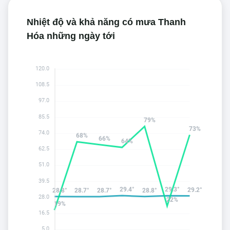
Nhiệt độ và khả năng có mưa Thanh
Hóa những ngày tới
120.0
108.5
97.0
85.5
79%
73%
74.0
68%
66%
64%
62.5
51.0
39.5
29.4°
29.3°
29.2°
28.8°
28.8°
28.7°
28.7°
28.0
22%
19%
16.5
5.0