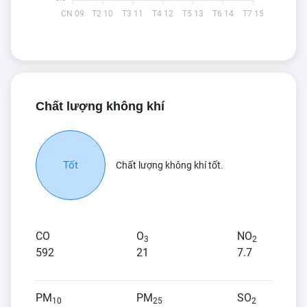
CN 09
T2 10
T3 11
T4 12
T5 13
T6 14
T7 15
Chất lượng không khí
Tốt
Chất lượng không khí tốt.
CO
O
NO
3
2
592
21
7.7
PM
PM
SO
10
25
2