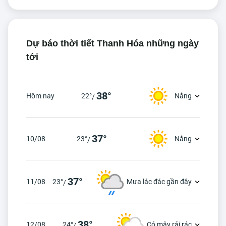
Dự báo thời tiết Thanh Hóa những ngày
tới
38°
Hôm nay
22°
Nắng
/
37°
10/08
23°
Nắng
/
37°
11/08
23°
Mưa lác đác gần đây
/
38°
12/08
24°
Có mây rải rác
/