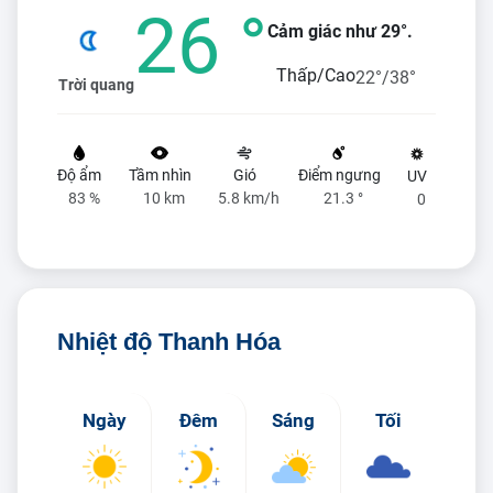
26 °
Cảm giác như 29°.
Thấp/Cao
22°/38°
Trời quang
Độ ẩm
Tầm nhìn
Gió
Điểm ngưng
UV
83 %
10 km
5.8 km/h
21.3 °
0
Nhiệt độ Thanh Hóa
Ngày
Đêm
Sáng
Tối