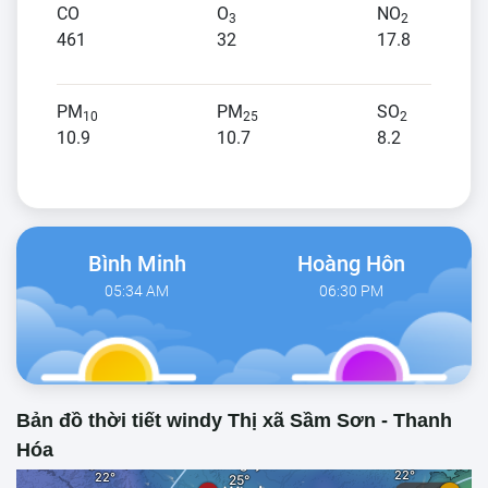
CO
O
NO
3
2
461
32
17.8
PM
PM
SO
10
25
2
10.9
10.7
8.2
Bình Minh
Hoàng Hôn
05:34 AM
06:30 PM
Bản đồ thời tiết windy Thị xã Sầm Sơn - Thanh
Hóa