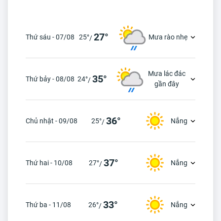
27°
Thứ sáu - 07/08
25°
Mưa rào nhẹ
/
Mưa lác đác
35°
Thứ bảy - 08/08
24°
/
gần đây
36°
Chủ nhật - 09/08
25°
Nắng
/
37°
Thứ hai - 10/08
27°
Nắng
/
33°
Thứ ba - 11/08
26°
Nắng
/