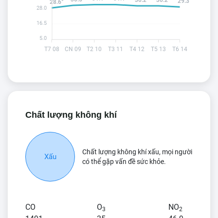
29.3°
28.6°
28.0
16.5
5.0
T7 08
CN 09
T2 10
T3 11
T4 12
T5 13
T6 14
Chất lượng không khí
Chất lượng không khí xấu, mọi người
Xấu
có thể gặp vấn đề sức khỏe.
CO
O
NO
3
2