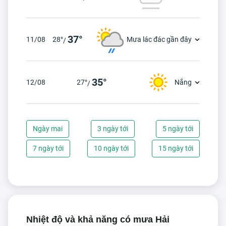
37°
11/08
28°
Mưa lác đác gần đây
/
35°
12/08
27°
Nắng
/
Ngày mai
3 ngày tới
5 ngày tới
7 ngày tới
10 ngày tới
15 ngày tới
Nhiệt độ và khả năng có mưa Hải