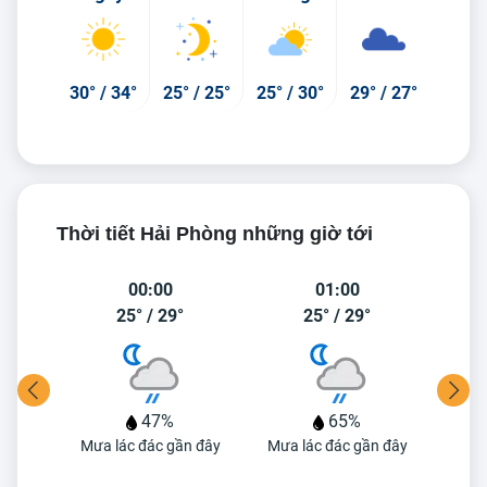
30°
/
34°
25°
/
25°
25°
/
30°
29°
/
27°
Thời tiết Hải Phòng những giờ tới
00:00
01:00
25°
/
29°
25°
/
29°
47%
65%
n đây
Mưa lác đác gần đây
Mưa lác đác gần đây