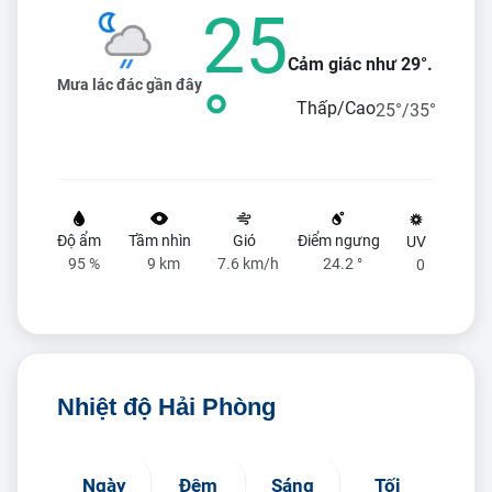
25
Cảm giác như 29°.
Mưa lác đác gần đây
°
Thấp/Cao
25°/35°
Độ ẩm
Tầm nhìn
Gió
Điểm ngưng
UV
95 %
9 km
7.6 km/h
24.2 °
0
Nhiệt độ Hải Phòng
Ngày
Đêm
Sáng
Tối