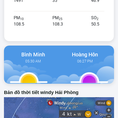
1491
35
46.9
PM
PM
SO
10
25
2
108.5
108.3
50.5
Bình Minh
Hoàng Hôn
05:30 AM
06:27 PM
Bản đồ thời tiết windy Hải Phòng