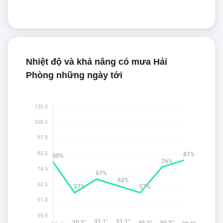
Nhiệt độ và khả năng có mưa Hải
Phòng những ngày tới
120.0
108.5
97.0
85.5
81%
80%
76%
74.0
67%
62%
62.5
57%
57%
51.0
39.5
31.1°
31.1°
30.5°
30.2°
30.2°