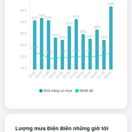
64%
60.0
54%
53%
52%
52%
50.0
47%
44%
40%
40.0
37%
36%
35%
35%
30.0
23.4°
22.5°
20.6°
20.5°
19.9°
18.8°
20.0
10.0
18:00
21:00
00:00
01:00
02:00
03:00
04:00
05:00
06:00
07:00
08:00
15:00
Khả năng có mưa
Nhiệt độ
Lượng mưa Điện Biên những giờ tới