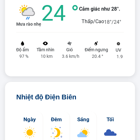
24 °
Cảm giác như 28°.
Thấp/Cao
18°/24°
Mưa rào nhẹ
Độ ẩm
Tầm nhìn
Gió
Điểm ngưng
UV
97 %
10 km
3.6 km/h
20.4 °
1.9
Nhiệt độ Điện Biên
Ngày
Đêm
Sáng
Tối