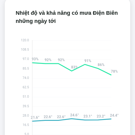
Nhiệt độ và khả năng có mưa Điện Biên
những ngày tới
120.0
108.5
93%
97.0
92%
92%
91%
86%
83%
85.5
78%
74.0
62.5
51.0
39.5
24.6°
24.4°
28.0
23.2°
23.1°
22.6°
22.6°
21.6°
16.5
5.0