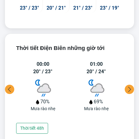
23°
/
23°
20°
/
21°
21°
/
23°
23°
/
19°
Thời tiết Điện Biên những giờ tới
00:00
01:00
20°
/
23°
20°
/
24°
70%
69%
ẹ
Mưa rào nhẹ
Mưa rào nhẹ
Thời tiết 48h