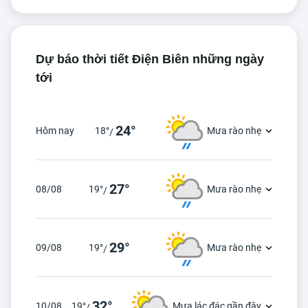
Dự báo thời tiết Điện Biên những ngày
tới
24°
Hôm nay
18°
Mưa rào nhẹ
/
27°
08/08
19°
Mưa rào nhẹ
/
29°
09/08
19°
Mưa rào nhẹ
/
32°
10/08
19°
Mưa lác đác gần đây
/