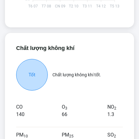
T6 07
T7 08
CN 09
T2 10
T3 11
T4 12
T5 13
Chất lượng không khí
Tốt
Chất lượng không khí tốt.
CO
O
NO
3
2
140
66
1.3
PM
PM
SO
10
25
2