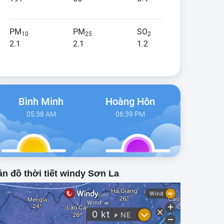
PM
PM
SO
10
25
2
2.1
2.1
1.2
Bình Minh
Hoàng Hôn
05:38 AM
06:39 PM
n đồ thời tiết windy Sơn La