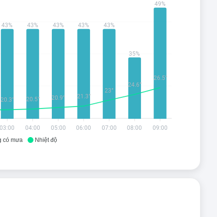
49%
43%
43%
43%
43%
43%
35%
26.5°
24.6°
23°
21.3°
20.9°
20.5°
20.3°
03:00
04:00
05:00
06:00
07:00
08:00
09:00
g có mưa
Nhiệt độ