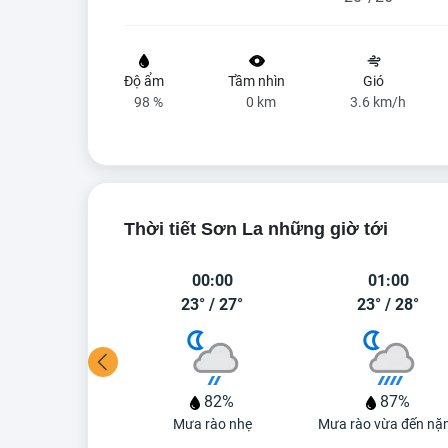
Độ ẩm
Tầm nhìn
Gió
98 %
0 km
3.6 km/h
Thời tiết Sơn La những giờ tới
23:00
00:00
01:00
20°
/
22°
23°
/
27°
23°
/
28°
50%
82%
87%
ương mù dày
Mưa rào nhẹ
Mưa rào vừa đến nặ