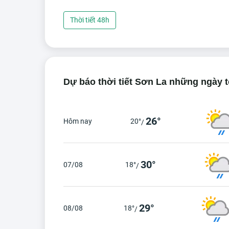
Thời tiết 48h
Dự báo thời tiết Sơn La những ngày t
26°
Hôm nay
20°
/
30°
07/08
18°
/
29°
08/08
18°
/