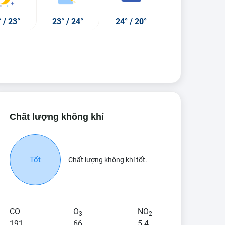
°
/
23°
23°
/
24°
24°
/
20°
Chất lượng không khí
04:00
05:00
06:00
2°
/
27°
22°
/
27°
23°
/
28°
Tốt
Chất lượng không khí tốt.
76%
73%
73%
CO
O
NO
a rào nhẹ
Mưa rào nhẹ
Mưa rào nhẹ
3
2
191
66
5.4