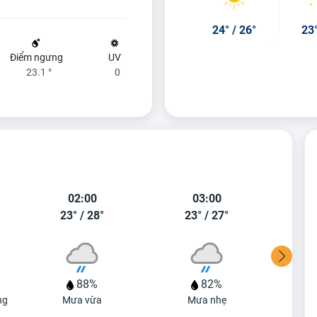
24°
/
26°
23
Điểm ngưng
UV
23.1 °
0
02:00
03:00
23°
/
28°
23°
/
27°
2
88%
82%
ng
Mưa vừa
Mưa nhẹ
Mư