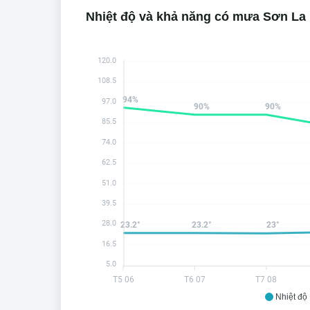
Nhiệt độ và khả năng có mưa Sơn La
120.0
108.5
94%
97.0
90%
90%
85.5
74.0
62.5
51.0
39.5
28.0
23.2°
23.2°
23°
16.5
5.0
T5 06
T6 07
T7 08
Nhiệt độ