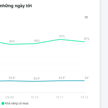
 những ngày tới
91%
87%
84%
83%
24°
23.9°
23.8°
22.9°
CN 09
T2 10
T3 11
T4 12
Khả năng có mưa