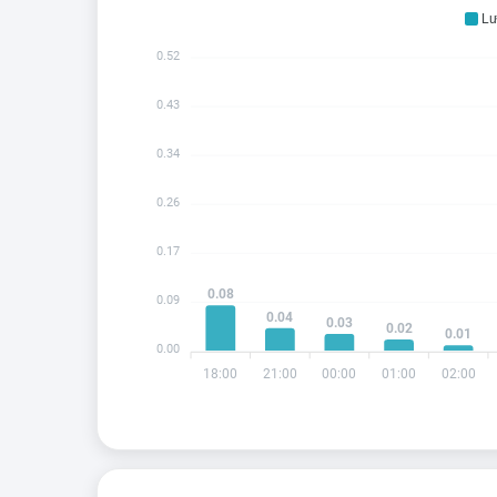
Lư
0.52
0.43
0.34
0.26
0.17
0.08
0.09
0.04
0.03
0.02
0.01
0.00
18:00
21:00
00:00
01:00
02:00