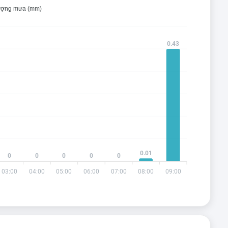
ợng mưa (mm)
0.43
0.01
0
0
0
0
0
03:00
04:00
05:00
06:00
07:00
08:00
09:00