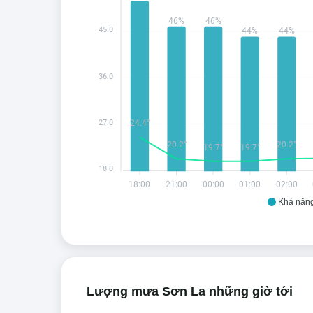
46%
46%
45.0
44%
44%
36.0
27.0
24.4°
20.2°
20.2°
19.7°
19.7°
18.0
18:00
21:00
00:00
01:00
02:00
Khả năn
Lượng mưa Sơn La những giờ tới