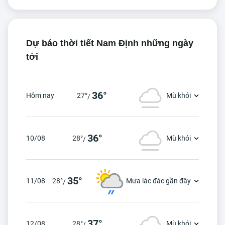
Dự báo thời tiết Nam Định những ngày
tới
36°
Hôm nay
27°
Mù khói
/
36°
10/08
28°
Mù khói
/
35°
11/08
28°
Mưa lác đác gần đây
/
37°
12/08
28°
Mù khói
/