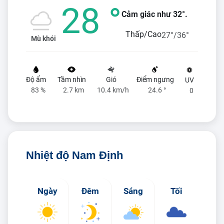
28 °
Cảm giác như 32°.
Thấp/Cao
27°/36°
Mù khói
Độ ẩm
Tầm nhìn
Gió
Điểm ngưng
UV
83 %
2.7 km
10.4 km/h
24.6 °
0
Nhiệt độ Nam Định
Ngày
Đêm
Sáng
Tối