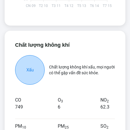
CN 09
T2 10
T3 11
T4 12
T5 13
T6 14
T7 15
Chất lượng không khí
Chất lượng không khí xấu, mọi người
Xấu
có thể gặp vấn đề sức khỏe.
CO
O
NO
3
2
749
6
62.3
PM
PM
SO
10
25
2