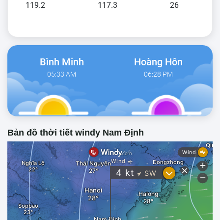
119.2
117.3
26
Bình Minh
Hoàng Hôn
05:33 AM
06:28 PM
Bản đồ thời tiết windy Nam Định