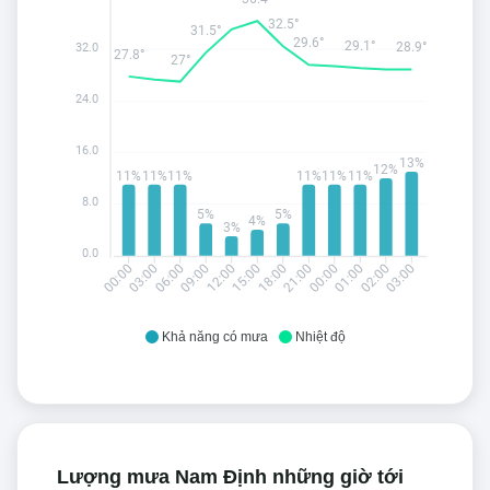
32.5°
31.5°
29.6°
29.1°
28.9°
32.0
27.8°
27°
24.0
16.0
13%
12%
11%
11%
11%
11%
11%
11%
8.0
5%
5%
4%
3%
0.0
03:00
06:00
09:00
12:00
15:00
18:00
21:00
00:00
01:00
02:00
03:00
00:00
Khả năng có mưa
Nhiệt độ
Lượng mưa Nam Định những giờ tới