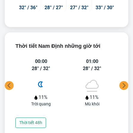
32°
/
36°
28°
/
27°
27°
/
32°
33°
/
30°
Thời tiết Nam Định những giờ tới
00:00
01:00
28°
/
32°
28°
/
32°
11%
11%
Trời quang
Mù khói
Thời tiết 48h