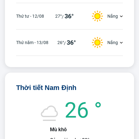
36°
Thứ tư - 12/08
27°
Nắng
/
36°
Thứ năm - 13/08
26°
Nắng
/
Thời tiết Nam Định
26 °
Mù khô