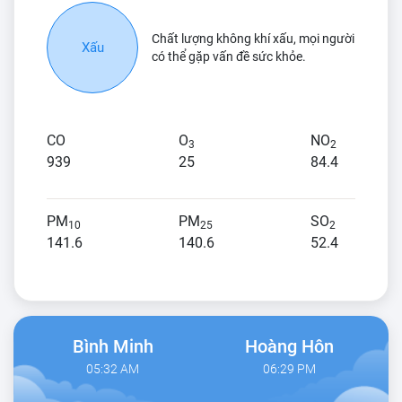
Chất lượng không khí xấu, mọi người
Xấu
có thể gặp vấn đề sức khỏe.
CO
O
NO
3
2
939
25
84.4
PM
PM
SO
10
25
2
141.6
140.6
52.4
Bình Minh
Hoàng Hôn
05:32 AM
06:29 PM