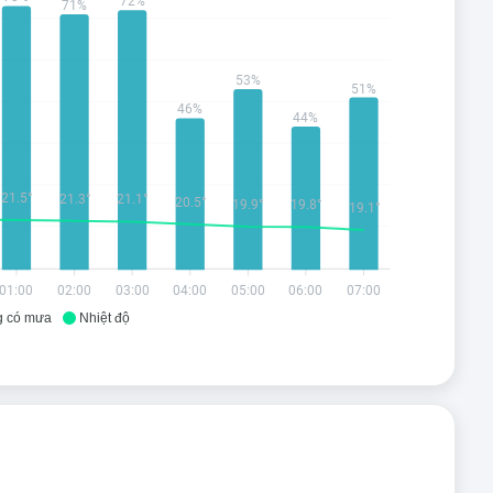
72%
71%
53%
51%
46%
44%
21.5°
21.3°
21.1°
20.5°
19.9°
19.8°
19.1°
01:00
02:00
03:00
04:00
05:00
06:00
07:00
g có mưa
Nhiệt độ