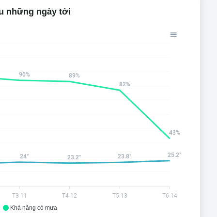
u những ngày tới
90%
89%
82%
43%
25.2°
24°
23.8°
23.2°
T3 11
T4 12
T5 13
T6 14
Khả năng có mưa