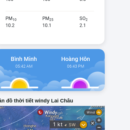
PM
PM
SO
10
25
2
10.2
10.1
2.1
Bình Minh
Hoàng Hôn
05:42 AM
06:43 PM
n đồ thời tiết windy Lai Châu