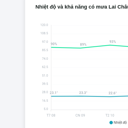
Nhiệt độ và khả năng có mưa Lai Châ
120.0
108.5
93%
97.0
90%
89%
85.5
74.0
62.5
51.0
39.5
28.0
23.3°
23.1°
22.6°
16.5
5.0
T7 08
CN 09
T2 10
Nhiệt độ