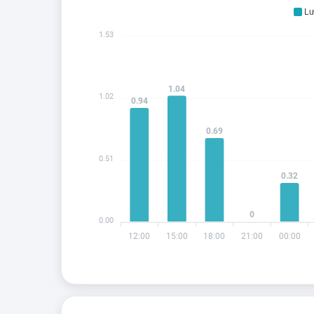
Lư
1.53
1.04
1.02
0.94
0.69
0.51
0.32
0
0.00
12:00
15:00
18:00
21:00
00:00