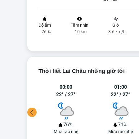
Độ ẩm
Tầm nhìn
Gió
76 %
10 km
3.6 km/h
Thời tiết Lai Châu những giờ tới
23:00
00:00
01:00
22°
/
26°
22°
/
27°
22°
/
27°
45%
76%
71%
Mưa rào nhẹ
Mưa rào nhẹ
Mưa rào nhẹ