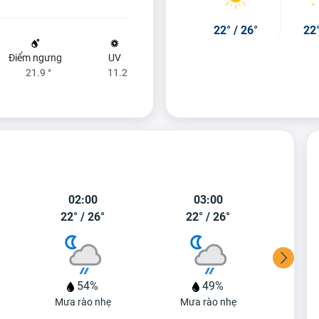
22°
/
26°
22
Điểm ngưng
UV
21.9 °
11.2
02:00
03:00
22°
/
26°
22°
/
26°
2
54%
49%
Mưa rào nhẹ
Mưa rào nhẹ
Mư