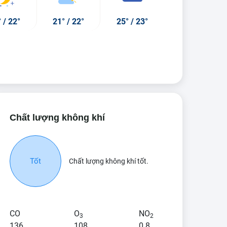
°
/
22°
21°
/
22°
25°
/
23°
Chất lượng không khí
04:00
05:00
06:00
1°
/
25°
21°
/
25°
21°
/
25°
Tốt
Chất lượng không khí tốt.
62%
54%
43%
CO
O
NO
a rào nhẹ
Mưa rào nhẹ
Sương mù dày
3
2
136
108
0.8