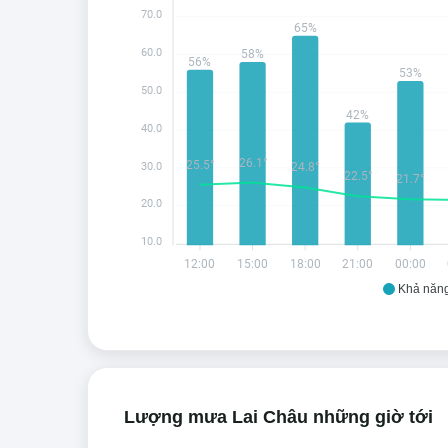
70.0
65%
60.0
58%
56%
53%
50.0
42%
40.0
26.1°
25.5°
30.0
24.8°
22.5°
21.7°
20.0
10.0
12:00
15:00
18:00
21:00
00:00
Khả năn
Lượng mưa Lai Châu những giờ tới