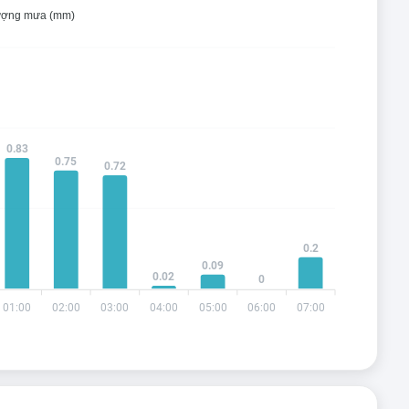
ợng mưa (mm)
0.83
0.75
0.72
0.2
0.09
0.02
0
01:00
02:00
03:00
04:00
05:00
06:00
07:00