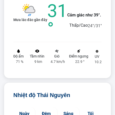
31
Cảm giác như 39°.
Mưa lác đác gần đây
°
Thấp/Cao
24°/31°
Độ ẩm
Tầm nhìn
Gió
Điểm ngưng
UV
71 %
9 km
4.7 km/h
22.9 °
10.2
Nhiệt độ Thái Nguyên
Ngày
Đêm
Sáng
Tối