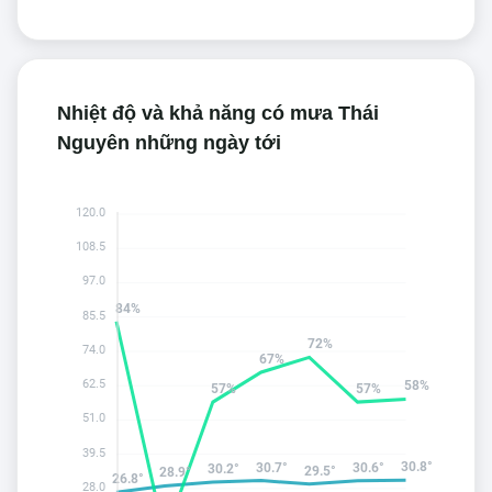
Nhiệt độ và khả năng có mưa Thái
Nguyên những ngày tới
120.0
108.5
97.0
84%
85.5
72%
74.0
67%
62.5
58%
57%
57%
51.0
39.5
30.8°
30.7°
30.6°
30.2°
29.5°
28.9°
26.8°
28.0