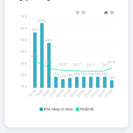
70.0
65%
60.0
57%
50.0
48%
40.0
31.3°
26.4°
26.3°
30.0
24.4°
24.1°
24°
23.7°
19%
19%
19%
19%
19%
19%
20.0
18%
17%
16%
10.0
15:00
18:00
21:00
00:00
01:00
02:00
03:00
04:00
05:00
06:00
07:00
12:00
Khả năng có mưa
Nhiệt độ