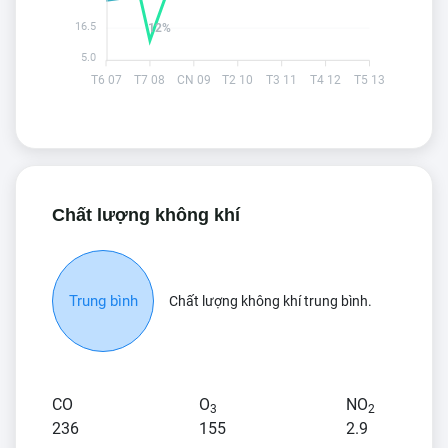
16.5
12%
5.0
T6 07
T7 08
CN 09
T2 10
T3 11
T4 12
T5 13
Chất lượng không khí
Trung bình
Chất lượng không khí trung bình.
CO
O
NO
3
2
236
155
2.9