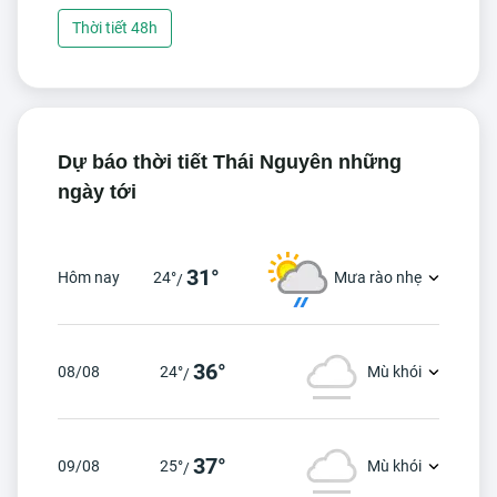
Thời tiết 48h
Dự báo thời tiết Thái Nguyên những
ngày tới
31°
Hôm nay
24°
Mưa rào nhẹ
/
36°
08/08
24°
Mù khói
/
37°
09/08
25°
Mù khói
/