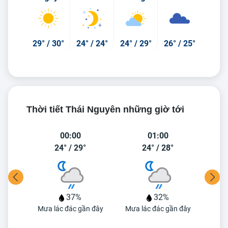
29°
/
30°
24°
/
24°
24°
/
29°
26°
/
25°
Thời tiết Thái Nguyên những giờ tới
00:00
01:00
24°
/
29°
24°
/
28°
37%
32%
Mưa lác đác gần đây
Mưa lác đác gần đây
C