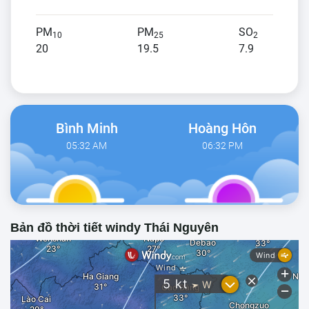
PM
PM
SO
10
25
2
20
19.5
7.9
Bình Minh
Hoàng Hôn
05:32 AM
06:32 PM
Bản đồ thời tiết windy Thái Nguyên