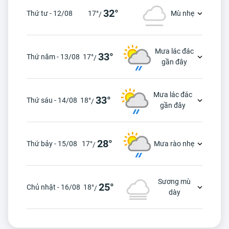
32°
Thứ tư - 12/08
17°
Mù nhẹ
/
Mưa lác đác
33°
Thứ năm - 13/08
17°
/
gần đây
Mưa lác đác
33°
Thứ sáu - 14/08
18°
/
gần đây
28°
Thứ bảy - 15/08
17°
Mưa rào nhẹ
/
Sương mù
25°
Chủ nhật - 16/08
18°
/
dày