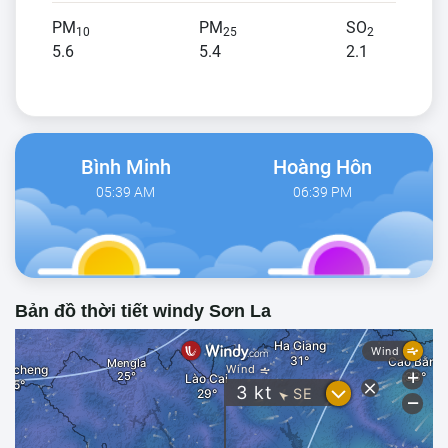
PM
PM
SO
10
25
2
5.6
5.4
2.1
Bình Minh
Hoàng Hôn
05:39 AM
06:39 PM
Bản đồ thời tiết windy Sơn La