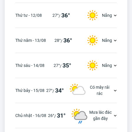
36°
Thứ tư - 12/08
27°
Nắng
/
36°
Thứ năm - 13/08
28°
Nắng
/
35°
Thứ sáu - 14/08
27°
Nắng
/
Có mây rải
34°
Thứ bảy - 15/08
27°
/
rác
Mưa lác đác
31°
Chủ nhật - 16/08
26°
/
gần đây