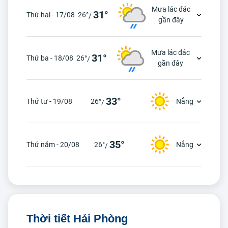
Mưa lác đác
31°
Thứ hai - 17/08
26°
/
gần đây
Mưa lác đác
31°
Thứ ba - 18/08
26°
/
gần đây
33°
Thứ tư - 19/08
26°
Nắng
/
35°
Thứ năm - 20/08
26°
Nắng
/
Thời tiết Hải Phòng