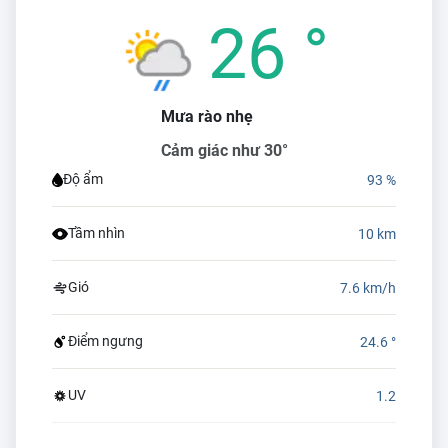
26 °
Mưa rào nhẹ
Cảm giác như 30°
Độ ẩm
93 %
Tầm nhìn
10 km
Gió
7.6 km/h
Điểm ngưng
24.6 °
UV
1.2