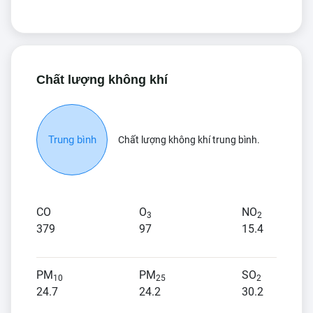
Chất lượng không khí
Trung bình
Chất lượng không khí trung bình.
CO
O
NO
3
2
379
97
15.4
PM
PM
SO
10
25
2
24.7
24.2
30.2