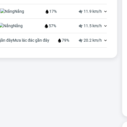
Nắng
17%
11.9 km/h
Nắng
57%
11.5 km/h
Mưa lác đác gần đây
79%
20.2 km/h