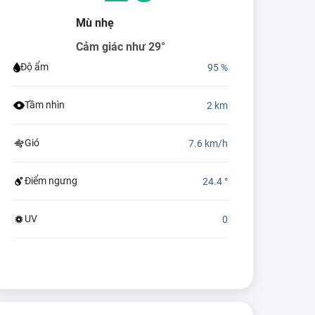
Mù nhẹ
Cảm giác như 29°
Độ ẩm
95 %
Tầm nhìn
2 km
Gió
7.6 km/h
Điểm ngưng
24.4 °
UV
0