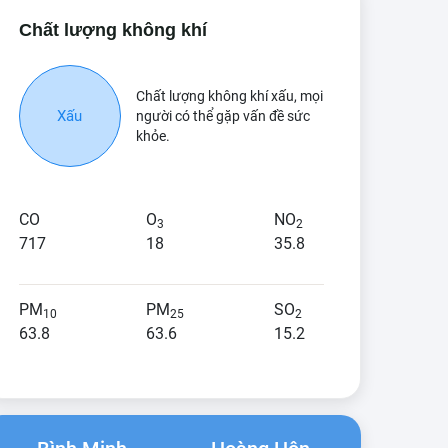
Chất lượng không khí
Chất lượng không khí xấu, mọi
Xấu
người có thể gặp vấn đề sức
khỏe.
CO
O
NO
3
2
717
18
35.8
PM
PM
SO
10
25
2
63.8
63.6
15.2