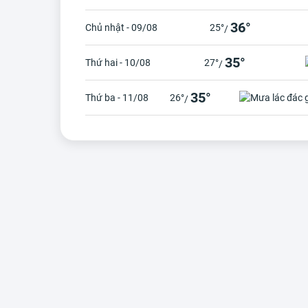
36°
Chủ nhật - 09/08
25°
/
35°
Thứ hai - 10/08
27°
/
35°
Thứ ba - 11/08
26°
/