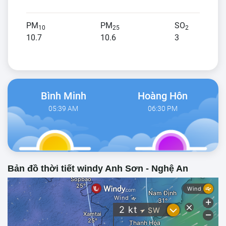
PM
PM
SO
10
25
2
10.7
10.6
3
Bình Minh
Hoàng Hôn
05:39 AM
06:30 PM
Bản đồ thời tiết windy Anh Sơn - Nghệ An