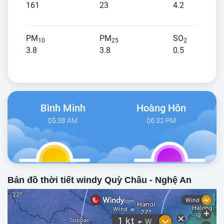
161
23
4.2
PM
PM
SO
10
25
2
3.8
3.8
0.5
Bình Minh
Hoàng Hôn
05:38 AM
06:32 PM
Bản đồ thời tiết windy Quỳ Châu - Nghệ An