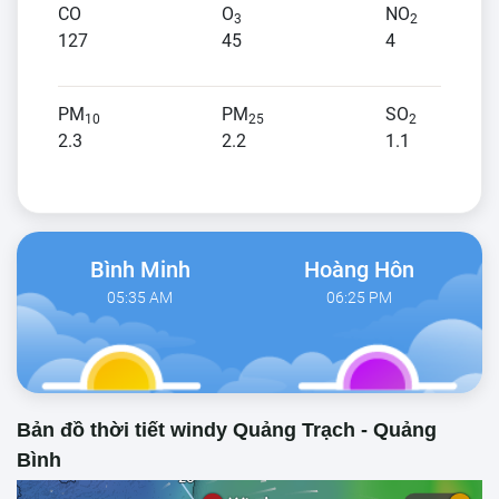
CO
O
NO
3
2
127
45
4
PM
PM
SO
10
25
2
2.3
2.2
1.1
Bình Minh
Hoàng Hôn
05:35 AM
06:25 PM
Bản đồ thời tiết windy Quảng Trạch - Quảng
Bình