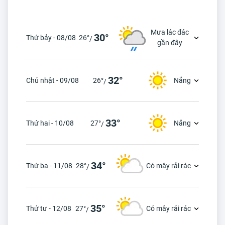
Mưa lác đác
30°
Thứ bảy - 08/08
26°
/
gần đây
32°
Chủ nhật - 09/08
26°
Nắng
/
33°
Thứ hai - 10/08
27°
Nắng
/
34°
Thứ ba - 11/08
28°
Có mây rải rác
/
35°
Thứ tư - 12/08
27°
Có mây rải rác
/