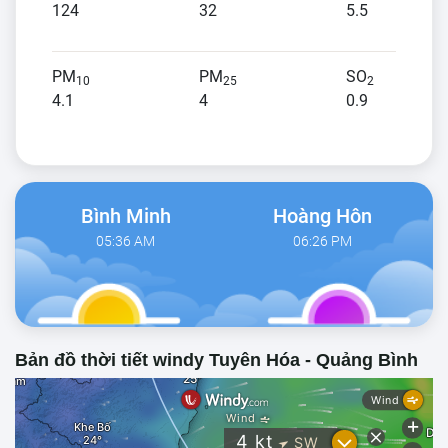
124
32
5.5
PM
PM
SO
10
25
2
4.1
4
0.9
Bình Minh
Hoàng Hôn
05:36 AM
06:26 PM
Bản đồ thời tiết windy Tuyên Hóa - Quảng Bình