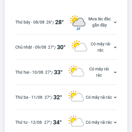
Mưa lác đác
28°
Thứ bảy - 08/08
26°
/
gần đây
Có mây rải
30°
Chủ nhật - 09/08
27°
/
rác
Có mây rải
33°
Thứ hai - 10/08
27°
/
rác
32°
Thứ ba - 11/08
27°
Có mây rải rác
/
34°
Thứ tư - 12/08
27°
Có mây rải rác
/