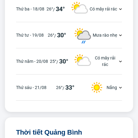
34°
Thứ ba - 18/08
26°
Có mây rải rác
/
30°
Thứ tư - 19/08
26°
Mưa rào nhẹ
/
Có mây rải
30°
Thứ năm - 20/08
25°
/
rác
33°
Thứ sáu - 21/08
26°
Nắng
/
Thời tiết Quảng Bình