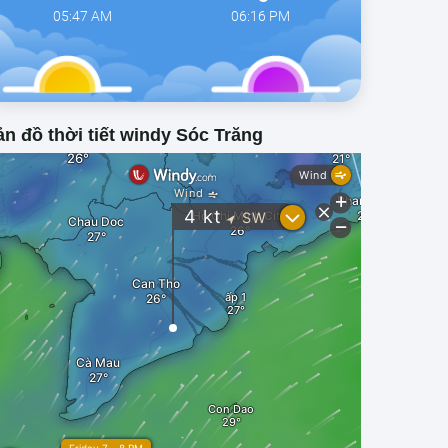
05:47 AM
06:16 PM
n đồ thời tiết windy Sóc Trăng