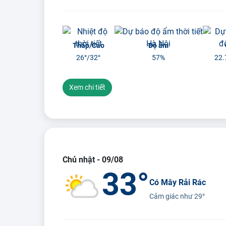
Thấp/Cao
Độ ẩm
26°/
32°
57%
22.
Xem chi tiết
Chủ nhật - 09/08
33°
Có Mây Rải Rác
Cảm giác như
29°