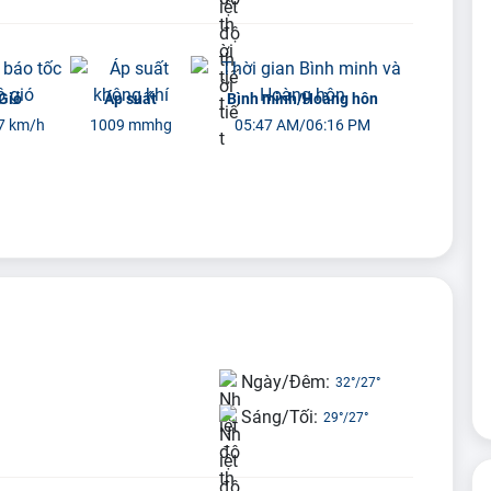
Gió
Áp suất
Bình minh/Hoàng hôn
7 km/h
1009 mmhg
05:47 AM/06:16 PM
Ngày/Đêm:
32°
/
27°
Sáng/Tối:
29°
/
27°