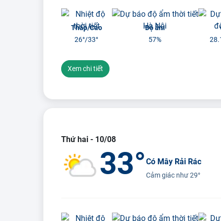
Thấp/Cao
Độ ẩm
26°/
33°
57%
28.
Xem chi tiết
Thứ hai - 10/08
33°
Có Mây Rải Rác
Cảm giác như
29°