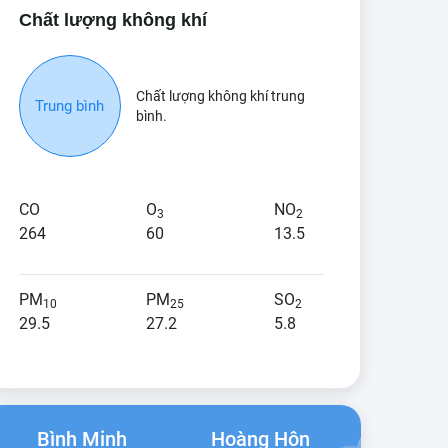
Chất lượng không khí
Chất lượng không khí trung
Trung bình
bình.
CO
O
NO
3
2
264
60
13.5
PM
PM
SO
10
25
2
29.5
27.2
5.8
Bình Minh
Hoàng Hôn