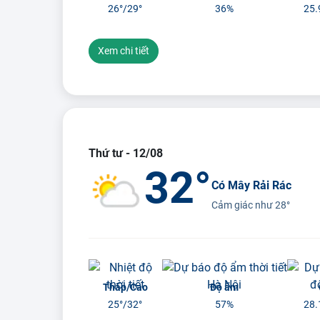
26°/
29°
36%
25.
Xem chi tiết
Thứ tư - 12/08
32°
Có Mây Rải Rác
Cảm giác như
28°
Thấp/Cao
Độ ẩm
25°/
32°
57%
28.