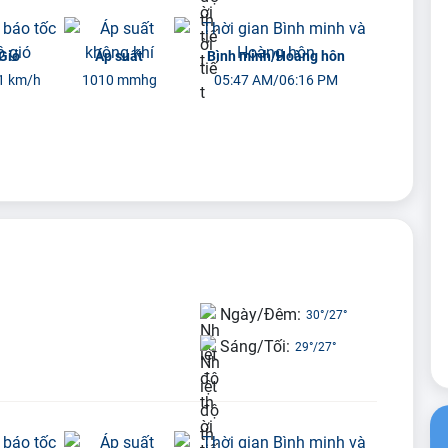
Gió
Áp suất
Bình minh/Hoàng hôn
1 km/h
1010 mmhg
05:47 AM/06:16 PM
Ngày/Đêm:
30°
/
27°
Sáng/Tối:
29°
/
27°