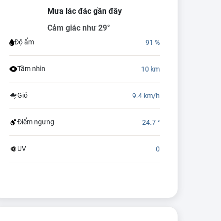
Mưa lác đác gần đây
Cảm giác như 29°
Độ ẩm
91 %
Tầm nhìn
10 km
Gió
9.4 km/h
Điểm ngưng
24.7 °
UV
0