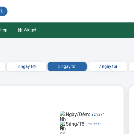
 hợp
Widget
3 ngày tới
5 ngày tới
7 ngày tới
Ngày/Đêm:
32°
/
27°
Sáng/Tối:
29°
/
27°