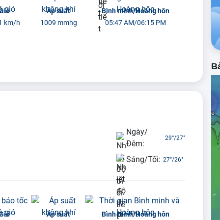
Gió
Áp suất
Bình minh/Hoàng hôn
1 km/h
1009 mmhg
05:47 AM/06:15 PM
Bả
Ngày/
29°
/
27°
Đêm:
Sáng/Tối:
27°
/
26°
Gió
Áp suất
Bình minh/Hoàng hôn