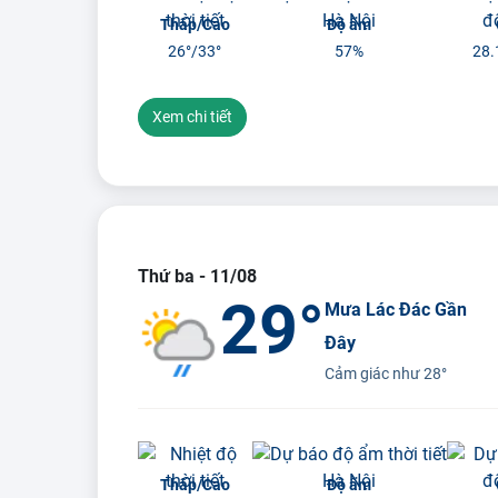
Thấp/Cao
Độ ẩm
26°/
33°
57%
28.
Xem chi tiết
Thứ ba - 11/08
29°
Mưa Lác Đác Gần
Đây
Cảm giác như
28°
Thấp/Cao
Độ ẩm