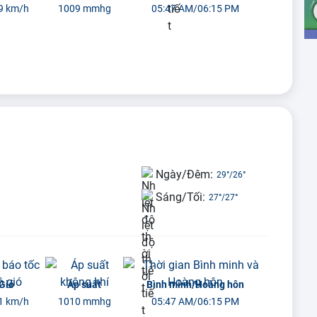
9 km/h
1009 mmhg
05:47 AM/06:15 PM
Ngày/Đêm:
29°
/
26°
Sáng/Tối:
27°
/
27°
Gió
Áp suất
Bình minh/Hoàng hôn
1 km/h
1010 mmhg
05:47 AM/06:15 PM