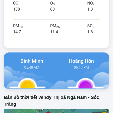
CO
O
NO
3
2
138
80
1.3
PM
PM
SO
10
25
2
14.7
11.4
1.8
Bình Minh
Hoàng Hôn
05:48 AM
06:17 PM
Bản đồ thời tiết windy Thị xã Ngã Năm - Sóc
Trăng