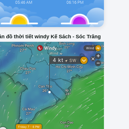
05:46 AM
06:16 PM
n đồ thời tiết windy Kế Sách - Sóc Trăng