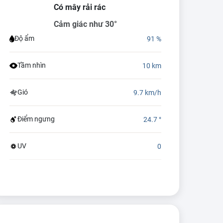
Có mây rải rác
Cảm giác như 30°
Độ ẩm
91 %
Tầm nhìn
10 km
Gió
9.7 km/h
Điểm ngưng
24.7 °
UV
0