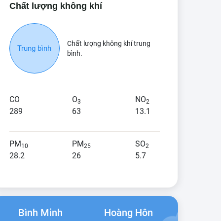
Chất lượng không khí
Chất lượng không khí trung
Trung bình
bình.
CO
O
NO
3
2
289
63
13.1
PM
PM
SO
10
25
2
28.2
26
5.7
Bình Minh
Hoàng Hôn