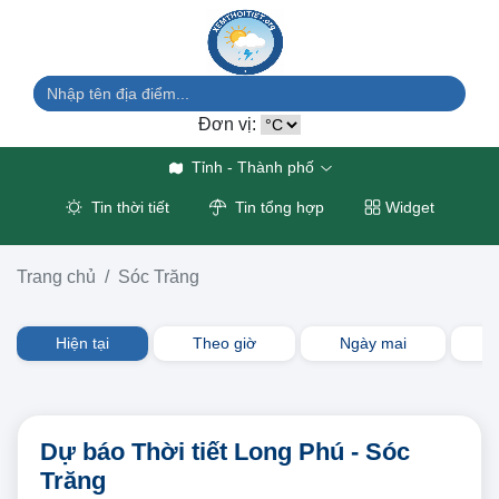
Đơn vị:
Tỉnh - Thành phố
Tin thời tiết
Tin tổng hợp
Widget
Trang chủ
Sóc Trăng
Hiện tại
Theo giờ
Ngày mai
3
Dự báo Thời tiết Long Phú - Sóc
Trăng