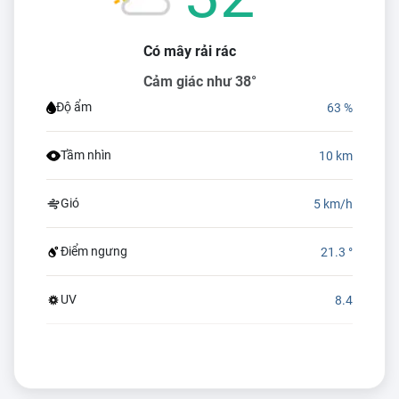
Có mây rải rác
Cảm giác như 38°
Độ ẩm
63 %
Tầm nhìn
10 km
Gió
5 km/h
Điểm ngưng
21.3 °
UV
8.4