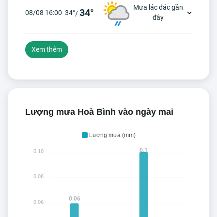
Mưa lác đác gần
34°
08/08 16:00
34°
/
đây
Xem thêm
Lượng mưa Hoà Bình vào ngày mai
Lượng mưa (mm)
0.1
0.10
0.08
0.06
0.06