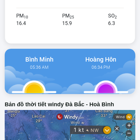
PM
PM
SO
10
25
2
16.4
15.9
6.3
Bình Minh
Hoàng Hôn
05:36 AM
06:34 PM
Bản đồ thời tiết windy Đà Bắc - Hoà Bình