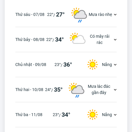
27°
Thứ sáu - 07/08
22°
Mưa rào nhẹ
/
Có mây rải
34°
Thứ bảy - 08/08
22°
/
rác
36°
Chủ nhật - 09/08
23°
Nắng
/
Mưa lác đác
35°
Thứ hai - 10/08
24°
/
gần đây
34°
Thứ ba - 11/08
23°
Nắng
/