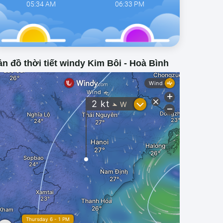
05:34 AM
06:33 PM
n đồ thời tiết windy Kim Bôi - Hoà Bình