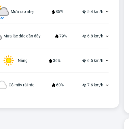
Mưa rào nhẹ
85%
5.4 km/h
Mưa lác đác gần đây
79%
6.8 km/h
Nắng
36%
6.5 km/h
Có mây rải rác
60%
7.6 km/h