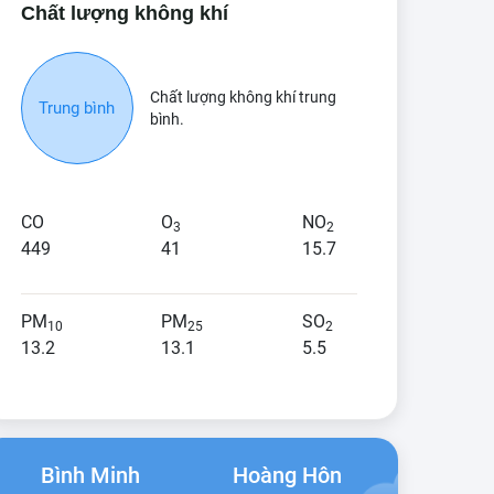
Chất lượng không khí
Chất lượng không khí trung
Trung bình
bình.
CO
O
NO
3
2
449
41
15.7
PM
PM
SO
10
25
2
13.2
13.1
5.5
Bình Minh
Hoàng Hôn