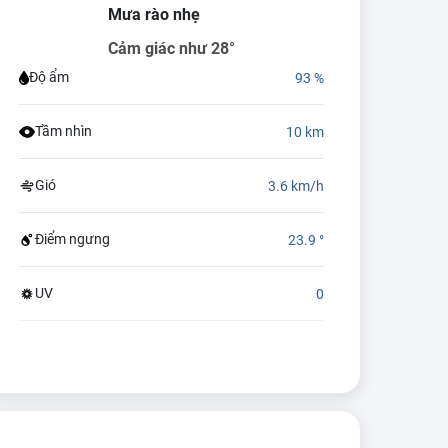
Mưa rào nhẹ
Cảm giác như 28°
Độ ẩm
93 %
Tầm nhìn
10 km
Gió
3.6 km/h
Điểm ngưng
23.9 °
UV
0