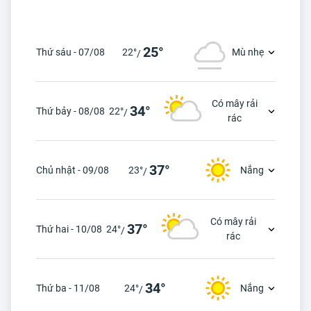
25°
Thứ sáu - 07/08
22°
Mù nhẹ
/
Có mây rải
34°
Thứ bảy - 08/08
22°
/
rác
37°
Chủ nhật - 09/08
23°
Nắng
/
Có mây rải
37°
Thứ hai - 10/08
24°
/
rác
34°
Thứ ba - 11/08
24°
Nắng
/