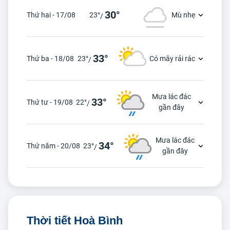
30°
Thứ hai - 17/08
23°
Mù nhẹ
/
33°
Thứ ba - 18/08
23°
Có mây rải rác
/
Mưa lác đác
33°
Thứ tư - 19/08
22°
/
gần đây
Mưa lác đác
34°
Thứ năm - 20/08
23°
/
gần đây
Thời tiết Hoà Bình