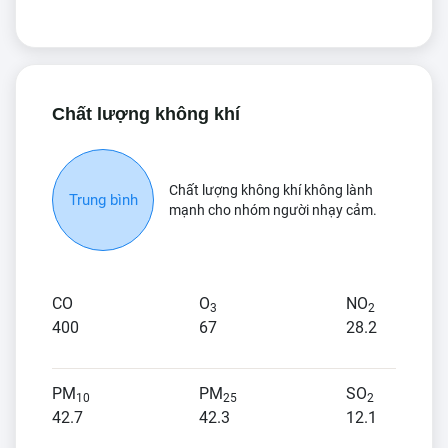
Chất lượng không khí
Chất lượng không khí không lành
Trung bình
mạnh cho nhóm người nhạy cảm.
CO
O
NO
3
2
400
67
28.2
PM
PM
SO
10
25
2
42.7
42.3
12.1