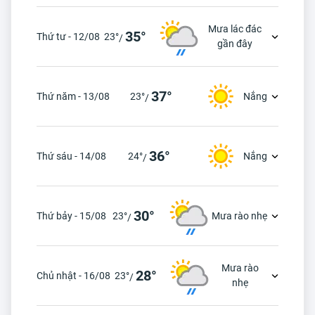
Mưa lác đác
35°
Thứ tư - 12/08
23°
/
gần đây
37°
Thứ năm - 13/08
23°
Nắng
/
36°
Thứ sáu - 14/08
24°
Nắng
/
30°
Thứ bảy - 15/08
23°
Mưa rào nhẹ
/
Mưa rào
28°
Chủ nhật - 16/08
23°
/
nhẹ