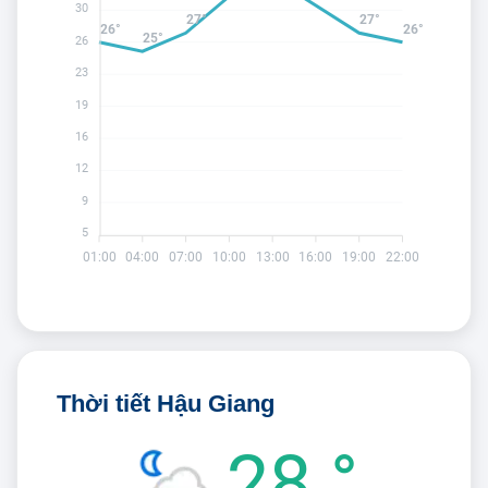
30
27°
27°
26°
26°
25°
26
23
19
16
12
9
5
01:00
04:00
07:00
10:00
13:00
16:00
19:00
22:00
Thời tiết Hậu Giang
28 °