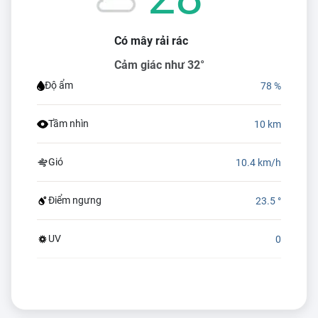
Có mây rải rác
Cảm giác như 32°
Độ ẩm
78 %
Tầm nhìn
10 km
Gió
10.4 km/h
Điểm ngưng
23.5 °
UV
0