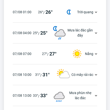
26°
07/08 01:00
26°
Trời quang
/
Mưa lác đác gần
25°
07/08 04:00
25°
/
đây
27°
07/08 07:00
27°
Nắng
/
31°
07/08 10:00
31°
Có mây rải rác
/
Mưa phùn nhẹ
33°
07/08 13:00
33°
/
lác đác