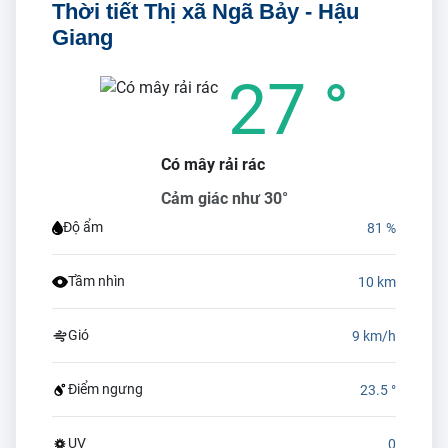
Thời tiết Thị xã Ngã Bảy - Hậu
Giang
27 °
Có mây rải rác
Cảm giác như 30°
Độ ẩm
81 %
Tầm nhìn
10 km
Gió
9 km/h
Điểm ngưng
23.5 °
UV
0