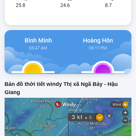
25.8
24.6
8.7
Bình Minh
Hoàng Hôn
05:47 AM
06:17 PM
Bản đồ thời tiết windy Thị xã Ngã Bảy - Hậu
Giang