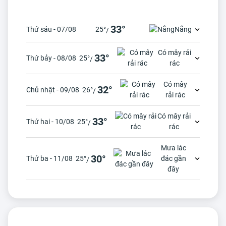
33°
Thứ sáu - 07/08
25°
Nắng
/
Có mây rải
33°
Thứ bảy - 08/08
25°
/
rác
Có mây
32°
Chủ nhật - 09/08
26°
/
rải rác
Có mây rải
33°
Thứ hai - 10/08
25°
/
rác
Mưa lác
30°
Thứ ba - 11/08
25°
đác gần
/
đây