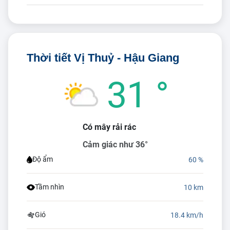
Thời tiết Vị Thuỷ - Hậu Giang
31 °
Có mây rải rác
Cảm giác như 36°
Độ ẩm
60 %
Tầm nhìn
10 km
Gió
18.4 km/h