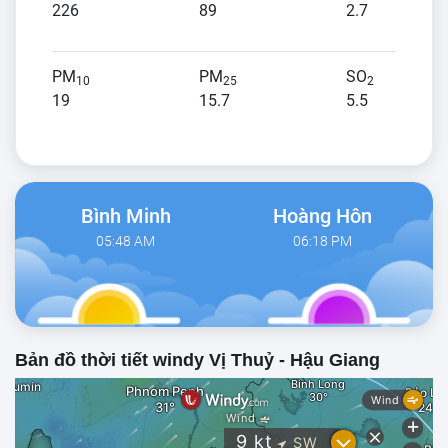
226
89
2.7
PM
PM
SO
10
25
2
19
15.7
5.5
Bình Minh
Hoàng Hôn
05:48 AM
06:18 PM
Bản đồ thời tiết windy Vị Thuỷ - Hậu Giang