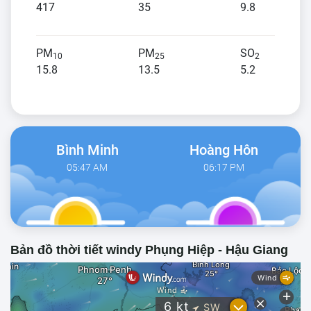
417
35
9.8
PM
PM
SO
10
25
2
15.8
13.5
5.2
Bình Minh
Hoàng Hôn
05:47 AM
06:17 PM
Bản đồ thời tiết windy Phụng Hiệp - Hậu Giang