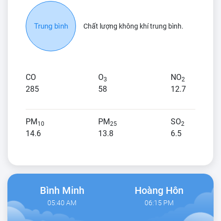
Trung bình
Chất lượng không khí trung bình.
CO
O
NO
3
2
285
58
12.7
PM
PM
SO
10
25
2
14.6
13.8
6.5
Bình Minh
Hoàng Hôn
05:40 AM
06:15 PM