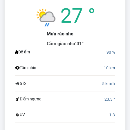
27 °
Mưa rào nhẹ
Cảm giác như 31°
Độ ẩm
90 %
Tầm nhìn
10 km
Gió
5 km/h
Điểm ngưng
23.3 °
UV
1.3