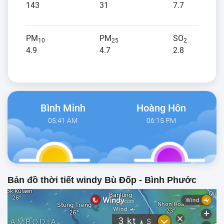
143
31
7.7
PM
PM
SO
10
25
2
4.9
4.7
2.8
Bình Minh
Hoàng Hôn
05:41 AM
06:15 PM
Bản đồ thời tiết windy Bù Đốp - Bình Phước