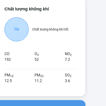
Chất lượng không khí
Tốt
Chất lượng không khí tốt.
CO
O
NO
3
2
192
52
7.2
PM
PM
SO
10
25
2
12.5
11.2
3.6