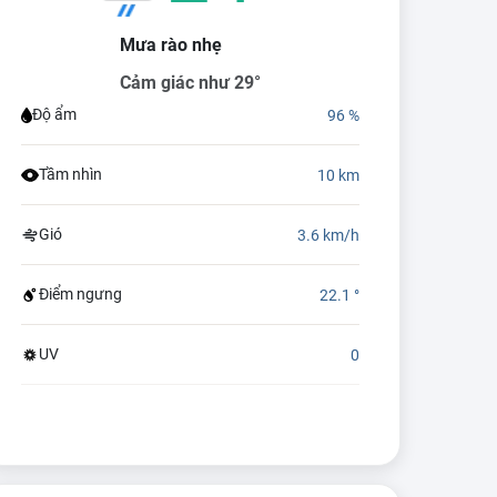
Mưa rào nhẹ
Cảm giác như 29°
Độ ẩm
96 %
Tầm nhìn
10 km
Gió
3.6 km/h
Điểm ngưng
22.1 °
UV
0