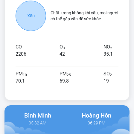
Chất lượng không khí xấu, mọi người
Xấu
có thể gặp vấn đề sức khỏe.
CO
O
NO
3
2
2206
42
35.1
PM
PM
SO
10
25
2
70.1
69.8
19
Bình Minh
Hoàng Hôn
05:32 AM
06:29 PM