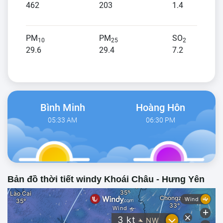
462
203
1.4
PM
PM
SO
10
25
2
29.6
29.4
7.2
Bình Minh
Hoàng Hôn
05:33 AM
06:30 PM
Bản đồ thời tiết windy Khoái Châu - Hưng Yên