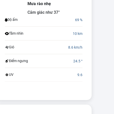
Mưa rào nhẹ
Cảm giác như 37°
Độ ẩm
69 %
Tầm nhìn
10 km
Gió
8.6 km/h
Điểm ngưng
24.5 °
UV
9.6