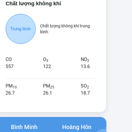
Chất lượng không khí
Chất lượng không khí trung
Trung bình
bình.
CO
O
NO
3
2
557
122
13.6
PM
PM
SO
10
25
2
26.7
26.1
18.7
Bình Minh
Hoàng Hôn