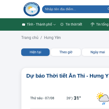
Tỉnh - Thành phố
Tin thời tiết
Tin tổng
Trang chủ
Hưng Yên
Hiện tại
Theo giờ
Ngày mai
Dự báo Thời tiết Ân Thi - Hưng 
31°
Thứ sáu - 07/08
26°
/