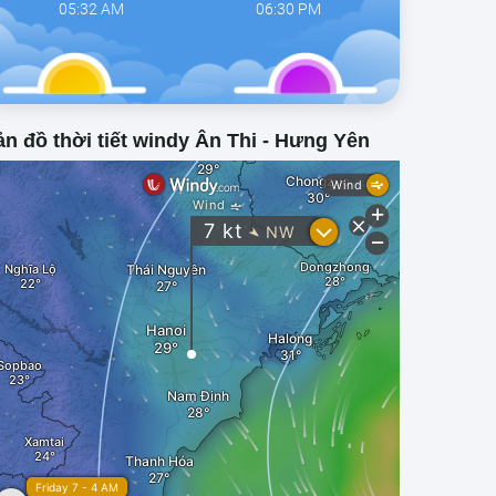
05:32 AM
06:30 PM
n đồ thời tiết windy Ân Thi - Hưng Yên