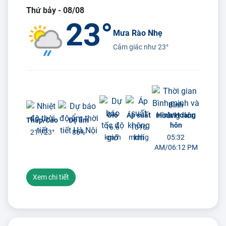
Thứ bảy - 08/08
23°
Mưa Rào Nhẹ
Cảm giác như
23°
Bình
Gió
Áp suất
minh/Hoàng
Thấp/Cao
Độ ẩm
hôn
16.6
1010
21°/
23°
86%
km/h
mmhg
05:32
AM/06:12 PM
Xem chi tiết