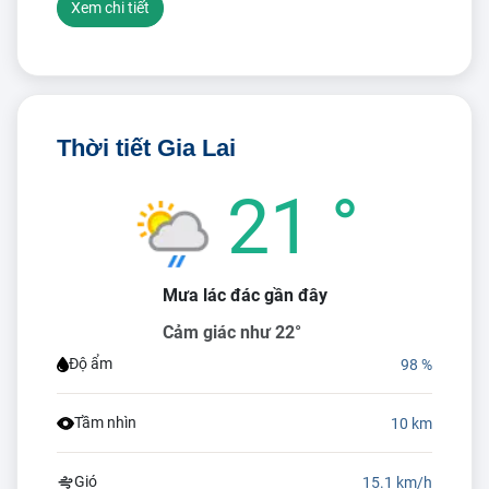
Xem chi tiết
Thời tiết Gia Lai
21 °
Mưa lác đác gần đây
Cảm giác như 22°
Độ ẩm
98 %
Tầm nhìn
10 km
Gió
15.1 km/h