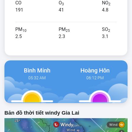
CO
O
NO
3
2
191
41
4.8
PM
PM
SO
10
25
2
2.5
2.3
3.1
Bình Minh
Hoàng Hôn
05:32 AM
06:12 PM
Bản đồ thời tiết windy Gia Lai