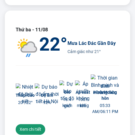
Thứ ba - 11/08
22°
Mưa Lác Đác Gần Đây
Cảm giác như
21°
Bình
Gió
Áp suất
minh/Hoàng
Thấp/Cao
Độ ẩm
hôn
18.4
1007
20°/
22°
92%
km/h
mmhg
05:33
AM/06:11 PM
Xem chi tiết