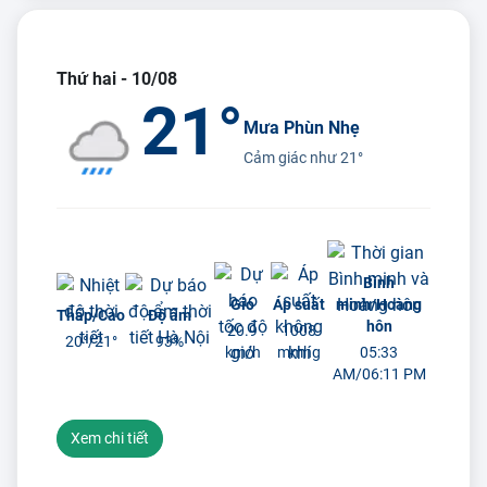
Thứ hai - 10/08
21°
Mưa Phùn Nhẹ
Cảm giác như
21°
Bình
Gió
Áp suất
minh/Hoàng
Thấp/Cao
Độ ẩm
hôn
20.9
1008
20°/
21°
93%
km/h
mmhg
05:33
AM/06:11 PM
Xem chi tiết