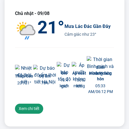
Chủ nhật - 09/08
21°
Mưa Lác Đác Gần Đây
Cảm giác như
23°
Bình
Gió
Áp suất
minh/Hoàng
Thấp/Cao
Độ ẩm
hôn
18.4
1009
20°/
21°
78%
km/h
mmhg
05:33
AM/06:12 PM
Xem chi tiết