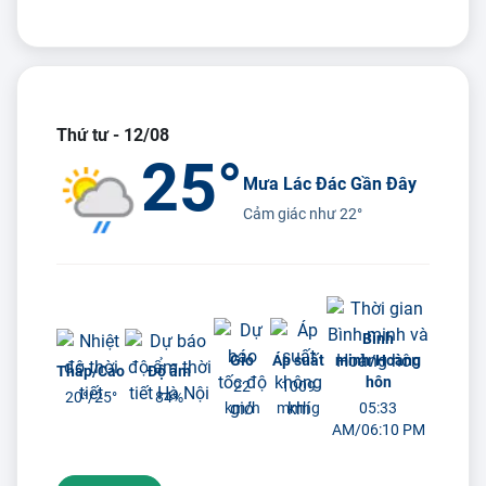
Thứ tư - 12/08
25°
Mưa Lác Đác Gần Đây
Cảm giác như
22°
Bình
Gió
Áp suất
minh/Hoàng
Thấp/Cao
Độ ẩm
hôn
22
1009
20°/
25°
84%
km/h
mmhg
05:33
AM/06:10 PM