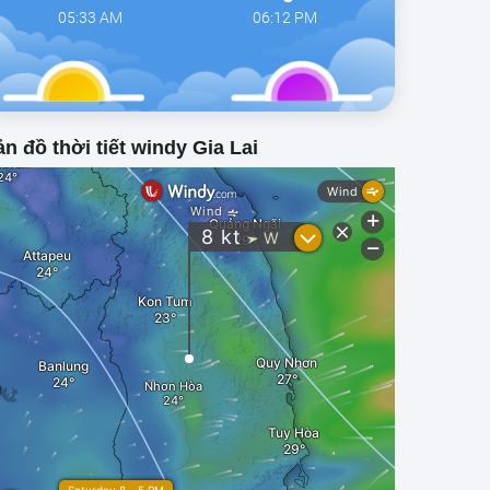
05:33 AM
06:12 PM
n đồ thời tiết windy Gia Lai