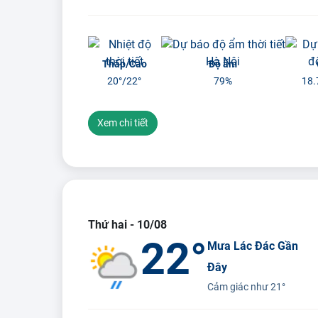
Thấp/Cao
Độ ẩm
20°/
22°
79%
18.
Xem chi tiết
Thứ hai - 10/08
22°
Mưa Lác Đác Gần
Đây
Cảm giác như
21°