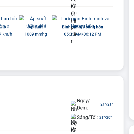
Gió
Áp suất
Bình minh/Hoàng hôn
7 km/h
1009 mmhg
05:33 AM/06:12 PM
Ngày/
21°
/
21°
Đêm:
Sáng/Tối:
21°
/
20°