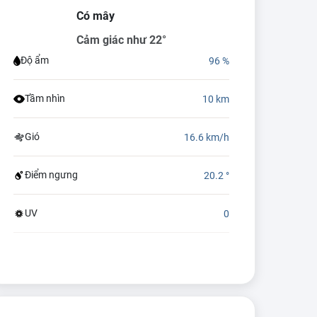
Có mây
Cảm giác như 22°
Độ ẩm
96 %
Tầm nhìn
10 km
Gió
16.6 km/h
Điểm ngưng
20.2 °
UV
0