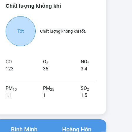
Chất lượng không khí
Tốt
Chất lượng không khí tốt.
CO
O
NO
3
2
123
35
3.4
PM
PM
SO
10
25
2
1.1
1
1.5
Bình Minh
Hoàng Hôn