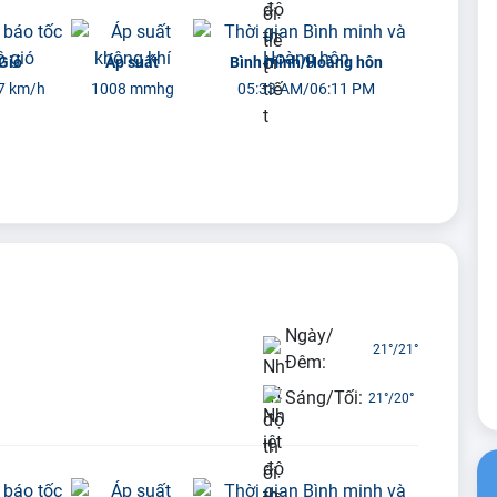
Gió
Áp suất
Bình minh/Hoàng hôn
7 km/h
1008 mmhg
05:33 AM/06:11 PM
Ngày/
21°
/
21°
Đêm:
Sáng/Tối:
21°
/
20°