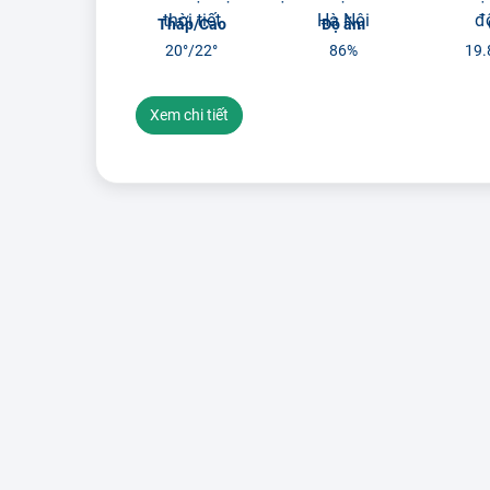
Thấp/Cao
Độ ẩm
20°/
22°
86%
19.
Xem chi tiết