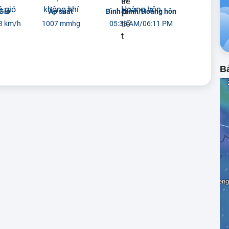
Gió
Áp suất
Bình minh/Hoàng hôn
8 km/h
1007 mmhg
05:33 AM/06:11 PM
Bả