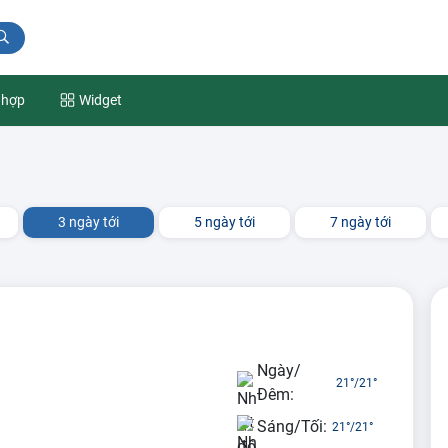
 hợp
Widget
3 ngày tới
5 ngày tới
7 ngày tới
Ngày/
21°
/
21°
Đêm:
Sáng/Tối:
21°
/
21°