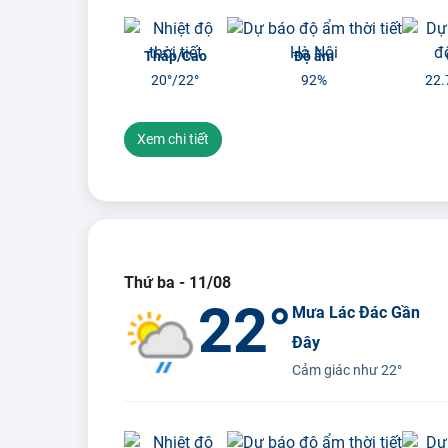
Thấp/Cao
Độ ẩm
20°/
22°
92%
22.
Xem chi tiết
Thứ ba - 11/08
22°
Mưa Lác Đác Gần
Đây
Cảm giác như
22°