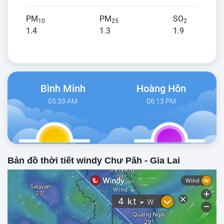
PM
PM
SO
10
25
2
1.4
1.3
1.9
Bình Minh
Hoàng Hôn
05:33 AM
06:13 PM
Bản đồ thời tiết windy Chư Păh - Gia Lai