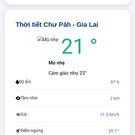
Thời tiết Chư Păh - Gia Lai
21 °
Mù nhẹ
Cảm giác như 23°
Độ ẩm
97 %
Tầm nhìn
2 km
Gió
11.2 km/h
Điểm ngưng
20.7 °