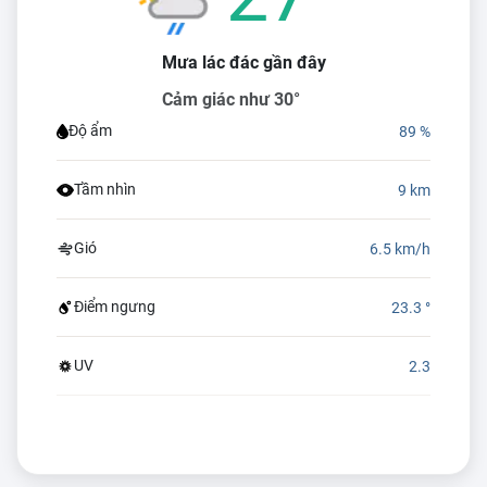
Mưa lác đác gần đây
Cảm giác như 30°
Độ ẩm
89 %
Tầm nhìn
9 km
Gió
6.5 km/h
Điểm ngưng
23.3 °
UV
2.3