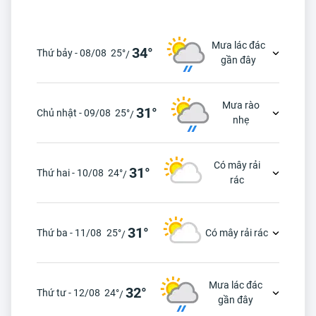
Mưa lác đác
34°
Thứ bảy - 08/08
25°
/
gần đây
Mưa rào
31°
Chủ nhật - 09/08
25°
/
nhẹ
Có mây rải
31°
Thứ hai - 10/08
24°
/
rác
31°
Thứ ba - 11/08
25°
Có mây rải rác
/
Mưa lác đác
32°
Thứ tư - 12/08
24°
/
gần đây