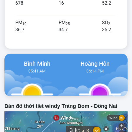
678
16
52.2
PM
PM
SO
10
25
2
36.7
34.7
35.2
Bình Minh
Hoàng Hôn
05:41 AM
06:14 PM
Bản đồ thời tiết windy Trảng Bom - Đồng Nai