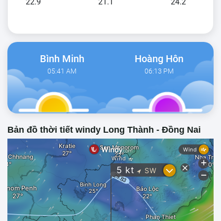
22.9
21.1
24.2
Bình Minh
Hoàng Hôn
05:41 AM
06:13 PM
Bản đồ thời tiết windy Long Thành - Đồng Nai