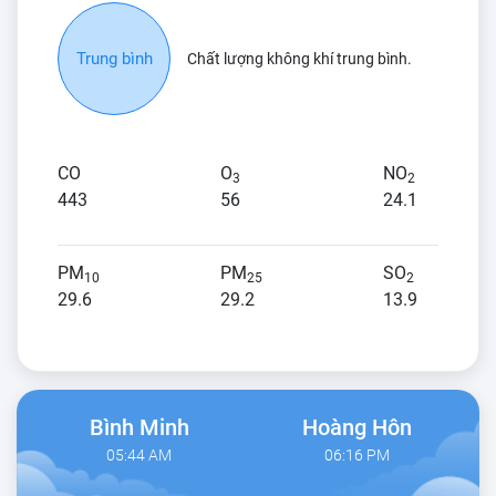
Trung bình
Chất lượng không khí trung bình.
CO
O
NO
3
2
443
56
24.1
PM
PM
SO
10
25
2
29.6
29.2
13.9
Bình Minh
Hoàng Hôn
05:44 AM
06:16 PM