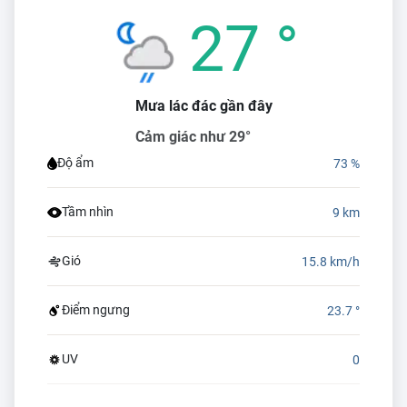
27 °
Mưa lác đác gần đây
Cảm giác như 29°
Độ ẩm
73 %
Tầm nhìn
9 km
Gió
15.8 km/h
Điểm ngưng
23.7 °
UV
0